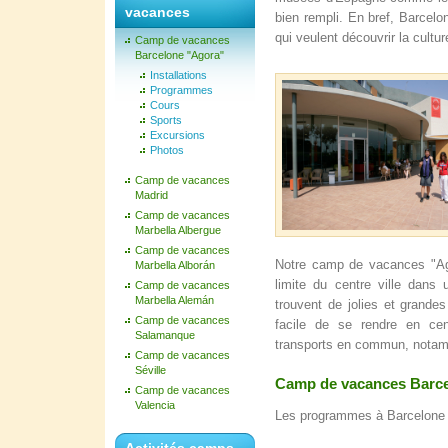
vacances
bien rempli. En bref, Barcelo
qui veulent découvrir la cultu
Camp de vacances
Barcelone "Agora"
Installations
Programmes
Cours
Sports
Excursions
Photos
Camp de vacances
Madrid
Camp de vacances
Marbella Albergue
Camp de vacances
Notre camp de vacances "Ago
Marbella Alborán
limite du centre ville dans
Camp de vacances
Marbella Alemán
trouvent de jolies et grande
Camp de vacances
facile de se rendre en cen
Salamanque
transports en commun, notamm
Camp de vacances
Séville
Camp de vacances Barcel
Camp de vacances
Valencia
Les programmes à Barcelone