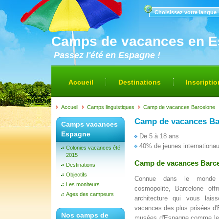
Choisissez votre langue
Camps de vacances en 
Passez l'été en Espagne !
Accueil
Destinations
Inscriptio
Accueil
Camps linguistiques
Camp de vacances Barcelone
Camp de vacances Ba
Camps vacances
Espagne
De 5 à 18 ans
40% de jeunes internationa
Colonies vacances été
2015
Camp de vacances Barcel
Destinations
Objectifs
Connue dans le monde e
Les moniteurs
cosmopolite, Barcelone off
Ages des campeurs
architecture qui vous lais
vacances des plus prisées d'
Nos camps de
musées d'Espagne comme le 