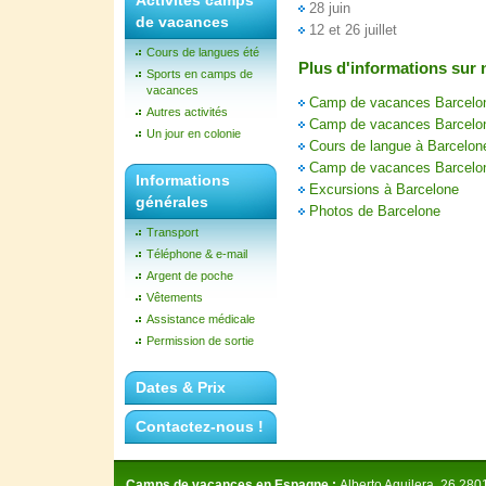
Activités camps
28 juin
de vacances
12 et 26 juillet
Cours de langues été
Plus d'informations sur
Sports en camps de
vacances
Camp de vacances Barcelone
Autres activités
Camp de vacances Barcelo
Un jour en colonie
Cours de langue à Barcelon
Camp de vacances Barcelon
Informations
Excursions à Barcelone
générales
Photos de Barcelone
Transport
Téléphone & e-mail
Argent de poche
Vêtements
Assistance médicale
Permission de sortie
Dates & Prix
Contactez-nous !
Camps de vacances en Espagne :
Alberto Aguilera, 26 280