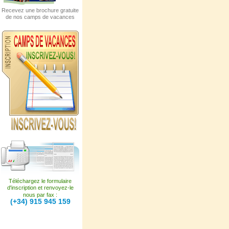
Recevez une brochure gratuite
de nos camps de vacances
Téléchargez le formulaire
d'inscription et renvoyez-le
nous par fax :
(+34) 915 945 159