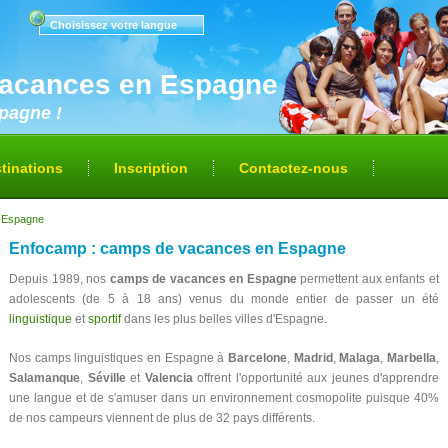
Choisissez votre langue
acances en Espagne
spagne !
tinations
Inscription
Contactez-nous
 Espagne
Enfocamp : camps de vacances en Espagne
Depuis 1989, nos
camps de vacances en Espagne
permettent aux enfants et
adolescents (de 5 à 18 ans) venus du monde entier de passer un été
linguistique
et
sportif
dans les plus belles villes d'Espagne.
Nos camps linguistiques en Espagne à
Barcelone
,
Madrid
,
Malaga
,
Marbella
,
Salamanque
,
Séville
et
Valencia
offrent l'opportunité aux jeunes d'apprendre
une langue et de s'amuser dans un environnement cosmopolite puisque 40%
de nos campeurs viennent de plus de 32 pays différents.