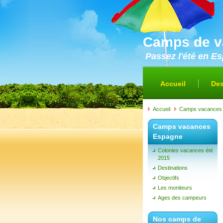
Camps de v
Passez l'été en E
Accueil
Des
Accueil
Camps vacances
Camps vacances
Espagne
Colonies vacances été
2015
Destinations
Objectifs
Les moniteurs
Ages des campeurs
Nos camps de