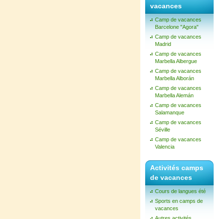
vacances
Camp de vacances
Barcelone "Agora"
Camp de vacances
Madrid
Camp de vacances
Marbella Albergue
Camp de vacances
Marbella Alborán
Camp de vacances
Marbella Alemán
Camp de vacances
Salamanque
Camp de vacances
Séville
Camp de vacances
Valencia
Activités camps
de vacances
Cours de langues été
Sports en camps de
vacances
Autres activités