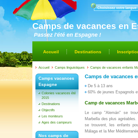
Choisissez votre langue
Camps de vacances en 
Passez l'été en Espagne !
Accueil
Destinations
Inscriptio
Accueil
Camps linguistiques
Camps de vacances enfants Ma
Camps de vacances e
Camps vacances
Espagne
De 5 à 13 ans
60% de jeunes Espagnols et
Colonies vacances été
2015
Camp de vacances Marbel
Destinations
Objectifs
Le camp "Alemán" se trouv
Les moniteurs
Marbella des plus agréables. 
Ages des campeurs
se trouvent, les enfants pou
Málaga et la Mer Méditerrané
Nos camps de