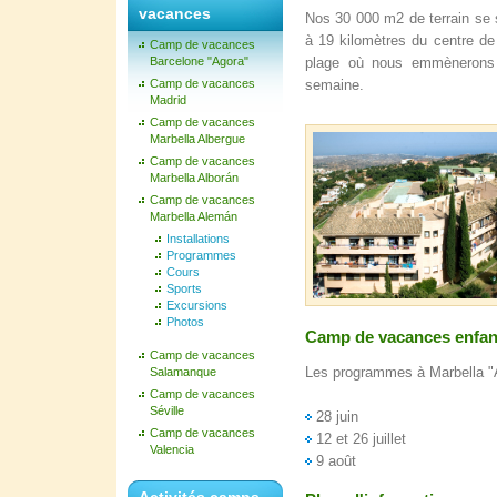
vacances
Nos 30 000 m2 de terrain se 
à 19 kilomètres du centre de
Camp de vacances
Barcelone "Agora"
plage où nous emmènerons 
Camp de vacances
semaine.
Madrid
Camp de vacances
Marbella Albergue
Camp de vacances
Marbella Alborán
Camp de vacances
Marbella Alemán
Installations
Programmes
Cours
Sports
Excursions
Photos
Camp de vacances enfant
Camp de vacances
Les programmes à Marbella 
Salamanque
Camp de vacances
Séville
28 juin
Camp de vacances
12 et 26 juillet
Valencia
9 août