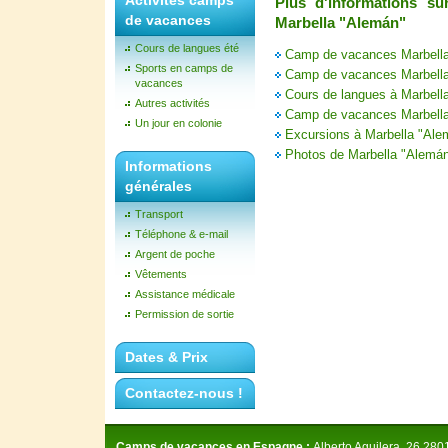
Activités camps
Plus d'informations s
de vacances
Marbella "Alemán"
Cours de langues été
Camp de vacances Marbella 
Sports en camps de
Camp de vacances Marbell
vacances
Cours de langues à Marbell
Autres activités
Camp de vacances Marbella
Un jour en colonie
Excursions à Marbella "Ale
Photos de Marbella "Alemá
Informations
générales
Transport
Téléphone & e-mail
Argent de poche
Vêtements
Assistance médicale
Permission de sortie
Dates & Prix
Contactez-nous !
Camps de vacances en Espagne :
Alberto Aguilera, 26 280