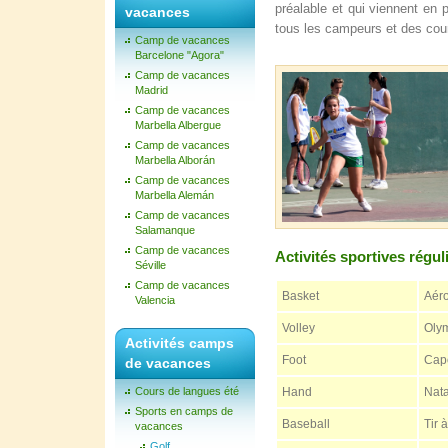
préalable et qui viennent en 
vacances
tous les campeurs et des cou
Camp de vacances
Barcelone "Agora"
Camp de vacances
Madrid
Camp de vacances
Marbella Albergue
Camp de vacances
Marbella Alborán
Camp de vacances
Marbella Alemán
Camp de vacances
Salamanque
Camp de vacances
Activités sportives régul
Séville
Camp de vacances
Basket
Aéro
Valencia
Volley
Oly
Activités camps
Foot
Cap
de vacances
Hand
Nata
Cours de langues été
Sports en camps de
Baseball
Tir à
vacances
Golf