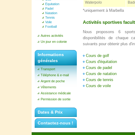
Waterpolo
Bad
Equitation
Padel
*uniquement à Marbella
Natation
Tennis
Activités sportives facul
Voile
Football
Nous proposons 6 sports
Autres activités
disponibilités de chaque 
Un jour en colonie
suivants pour obtenir plus d'i
Informations
Cours de golf
générales
Cours d'équitation
Cours de padel
Transport
Cours de natation
Téléphone & e-mail
Cours de tennis
Argent de poche
Cours de voile
Vêtements
Assistance médicale
Permission de sortie
Dates & Prix
Contactez-nous !