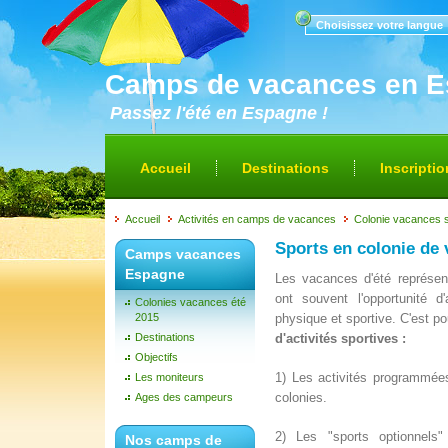
Choisissez votre langue
Camps de vacances en 
Passez l'été en Espagne !
Accueil
Destinations
Inscriptio
Accueil
Activités en camps de vacances
Colonie vacances 
Sports en colonie de
Camps vacances
Espagne
Les vacances d'été représent
ont souvent l'opportunité d
Colonies vacances été
2015
physique et sportive. C'est 
Destinations
d'activités sportives :
Objectifs
1) Les activités programmées
Les moniteurs
colonies.
Ages des campeurs
2) Les "sports optionnels"
Nos camps de