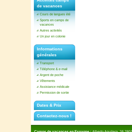
Activités camps
de vacances
Cours de langues été
Sports en camps de
vacances
Autres activités
Un jour en colonie
Informations
générales
Transport
Téléphone & e-mail
Argent de poche
Vêtements
Assistance médicale
Permission de sortie
Dates & Prix
Contactez-nous !
Camps de vacances en Espagne :
Alberto Aguilera, 26 280