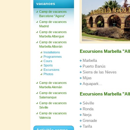
vacances
Camp de vacances
Barcelone "Agora"
Camp de vacances
Madrid
Camp de vacances
Marbella Albergue
Camp de vacances
Marbella Alborán
Excursions Marbella "Al
Installations
Programmes
Marbella
Cours
Sports
Puerto Banús
Excursions
Sierra de las Nieves
Photos
Mijas
Camp de vacances
Aquapark…
Marbella Alemán
Camp de vacances
Excursions Marbella "Al
Salamanque
Séville
Camp de vacances
Séville
Ronda
Camp de vacances
Nerja
Valencia
Grenade
Tarifa