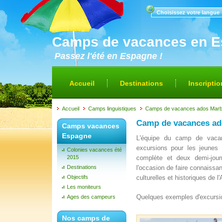
Choisissez votre langue
Camps de vacances en 
Passez l'été en Espagne !
Accueil
Destinations
Inscriptio
Accueil
Camps linguistiques
Camps de vacances ados Marbe
Camp de vacances ad
Camps vacances
Espagne
L'équipe du camp de vacan
excursions pour les jeunes 
Colonies vacances été
2015
complète et deux demi-jour
Destinations
l'occasion de faire connaissan
Objectifs
culturelles et historiques de l
Les moniteurs
Quelques exemples d'excursi
Ages des campeurs
Nos camps de