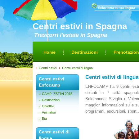
Seleziona la tua lingua
Centri estivi in Spagna
Trascorri l'estate in Spagna
Home
Destinazioni
Prenotazio
Centri estivi
Centri estivi di lingua
Centri estivi di lingua
Centri estivi
Enfocamp
ENFOCAMP ha 9 centri estivi
ubicati in 7 città spagnol
CAMPI ESTIVI 2015
Salamanca, Siviglia e Valen
Destinazioni
maggiori informazioni sulle sue
Obiettivi
programmi, escursioni, sport..
Animatori
Età
Centri estivi di
lingua