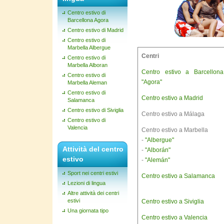
Centro estivo di
Barcellona Agora
Centro estivo di Madrid
Centro estivo di
Marbella Albergue
Centri
Centro estivo di
Marbella Alboran
Centro estivo a Barcellona
Centro estivo di
"Agora"
Marbella Aleman
Centro estivo di
Centro estivo a Madrid
Salamanca
Centro estivo di Siviglia
Centro estivo a Málaga
Centro estivo di
Valencia
Centro estivo a Marbella
-
"Albergue"
Attività del centro
-
"Alborán"
estivo
-
"Alemán"
Sport nei centri estivi
Centro estivo a Salamanca
Lezioni di lingua
Altre attività dei centri
estivi
Centro estivo a Siviglia
Una giornata tipo
Centro estivo a Valencia