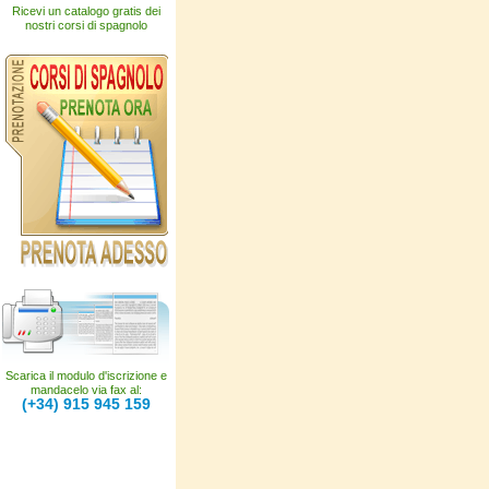
Ricevi un catalogo gratis dei
nostri corsi di spagnolo
Scarica il modulo d'iscrizione e
mandacelo via fax al:
(+34) 915 945 159