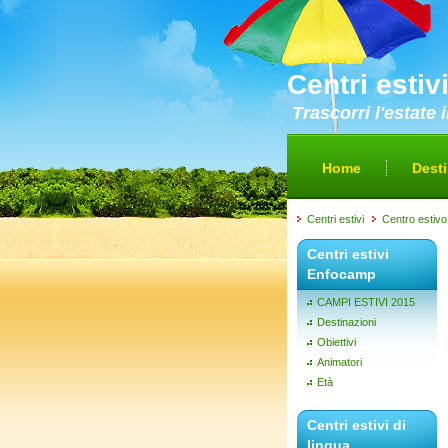
Centri estiv
Trascorri l'estate
Home
Desti
Centri estivi
Centro estivo 
Centri estivi
Enfocamp
CAMPI ESTIVI 2015
Destinazioni
Obiettivi
Animatori
Età
Centri estivi di
lingua