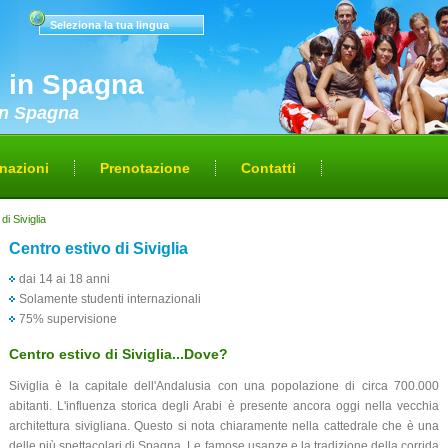
Seleziona la tua lingua
i in Spagna
 in Spagna
nazioni
Prenotazione
Contatti
di Siviglia
Centro estivo di Siviglia
dai 14 ai 18 anni
Solamente studenti internazionali
75% supervisione
Centro estivo di Siviglia...Dove?
Siviglia è la capitale dell'Andalusia con una popolazione di circa 700.000
abitanti. L'influenza storica degli Arabi è presente ancora oggi nella vecchia
architettura sivigliana. Questo si nota chiaramente nella cattedrale che è una
delle più spettacolari di Spagna. Le famose usanze e la tradizione della corrida