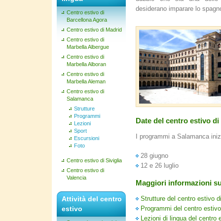
desiderano imparare lo spagn
Centro estivo di
Barcellona Agora
Centro estivo di Madrid
Centro estivo di
Marbella Albergue
Centro estivo di
Marbella Alboran
Centro estivo di
Marbella Aleman
Centro estivo di
Salamanca
Strutture
Programmi
Date del centro estivo d
Lezioni
Sport
I programmi a Salamanca inizi
Escursioni
Foto
28 giugno
Centro estivo di Siviglia
12 e 26 luglio
Centro estivo di
Valencia
Maggiori informazioni su
Attività del centro
Strutture del centro estivo
estivo
Programmi del centro estiv
Lezioni di lingua del centro