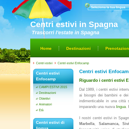
Seleziona la tua lingua
Centri estivi in Spagna
Trascorri l'estate in Spagna
Home
Destinazioni
Prenotazio
Centri estivi
Centri estivi Enfocamp
Centri estivi Enfoca
Centri estivi
Enfocamp
Riguardo i centri estivi
CAMPI ESTIVI 2015
Dal 1989, i centri estivi int
Destinazioni
ai bisogni dei bambini e dei
Obiettivi
indimenticabile in una città
Animatori
imparando una nuova
lingua
. 
Età
I nostri centri estivi in Spag
Centri estivi di
Marbella
,
Salamanca, Siv
lingua