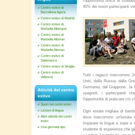
l'opportunità unica di studia
40% dei nostri partecipanti vi
Centro estivo di
Barcellona Agora
Centro estivo di Madrid
Centro estivo di
Marbella Albergue
Centro estivo di
Marbella Alboran
Centro estivo di
Marbella Aleman
Centro estivo di
Salamanca
Centro estivo di Siviglia
Centro estivo di
Tutti i ragazzi trascorrono 2
Valencia
Uniti, dalla Russia, dalla Gra
Germania, dal Giappone...la li
Attività del centro
spagnoli, i partecipanti c
estivo
l'opportunità di praticare ciò
Sport nei centri estivi
Lezioni di lingua
Ogni estate migliaia di bambi
Altre attività dei centri
dove trascorrono un'estate 
estivi
Imparare le lingue e stare a 
Una giornata tipo
studente di esperienze che gli