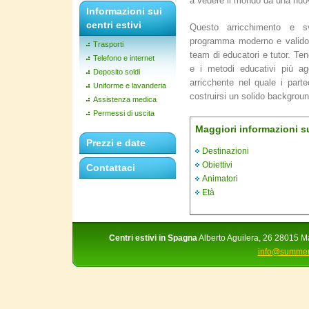
a vedere il mondo da una nuo
Informazioni sui
centri estivi
Questo arricchimento e s
programma moderno e valido 
Trasporti
team di educatori e tutor. Te
Telefono e internet
e i metodi educativi più ag
Deposito soldi
arricchente nel quale i part
Uniforme e lavanderia
costruirsi un solido backgroun
Assistenza medica
Permessi di uscita
Maggiori informazioni 
Prezzi e date
Destinazioni
Obiettivi
Contattaci
Animatori
Età
Centri estivi in Spagna
Alberto Aguilera, 26 28015 Ma
info@summer