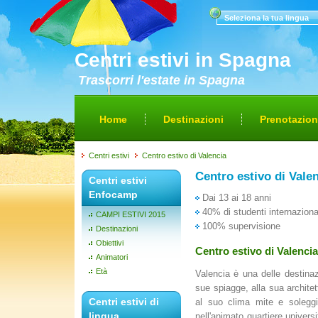
Seleziona la tua lingua
Centri estivi in Spagna
Trascorri l'estate in Spagna
Home
Destinazioni
Prenotazio
Centri estivi
Centro estivo di Valencia
Centro estivo di Vale
Centri estivi
Enfocamp
Dai 13 ai 18 anni
40% di studenti internazional
CAMPI ESTIVI 2015
100% supervisione
Destinazioni
Obiettivi
Centro estivo di Valenci
Animatori
Età
Valencia è una delle destinazi
sue spiagge, alla sua architet
Centri estivi di
al suo clima mite e soleggia
lingua
nell'animato quartiere universi