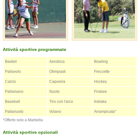
Attività sportive programmate
Basket
Aerobica
Bowling
Pallavolo
Olimpiadi
Freccette
Calcio
Capoeira
Hockey
Pallamano
Nuoto
Frisbee
Baseball
Tiro con l'arco
Indiaka
Pallanuoto
Volano
Arrampicata*
*Offerto solo a Marbella
Attività sportive opzionali