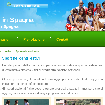
Seleziona la tua lingua
i in Spagna
 in Spagna
nazioni
Prenotazione
Contatti
entro estivo
Sport nei centri estivi
Sport nei centri estivi
Uno dei periodi dell'anno migliori per allenarsi e praticare sport è l'estate. Per
questo motivo offriamo
2 tipi di programmi sportivi opzionali:
Gli sport praticati regolarmente nel pomeriggio per l'intera durata del soggiorno
in cui ogni studente può partecipare.
Gli "sport opzionali," che devono essere prenotati e pagati in anticipo e che si
aggiungono alle attività sportive già programmate dal campo.