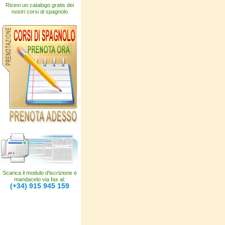
Ricevi un catalogo gratis dei
nostri corsi di spagnolo
Scarica il modulo d'iscrizione e
mandacelo via fax al:
(+34) 915 945 159