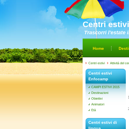
Centri estiv
Trascorri l'estate
Home
Desti
Centri estivi
Attività del c
Centri estivi
Enfocamp
CAMPI ESTIVI 2015
Destinazioni
Obiettivi
Animatori
Età
Centri estivi di
lingua