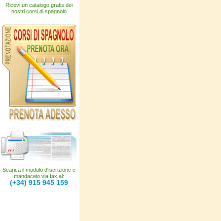
Ricevi un catalogo gratis dei
nostri corsi di spagnolo
Scarica il modulo d'iscrizione e
mandacelo via fax al:
(+34) 915 945 159