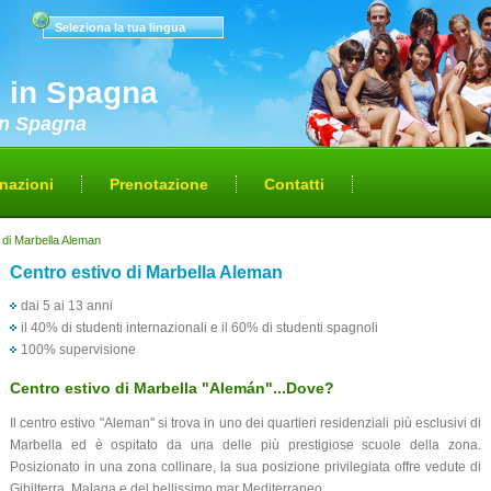
Seleziona la tua lingua
i in Spagna
 in Spagna
nazioni
Prenotazione
Contatti
 di Marbella Aleman
Centro estivo di Marbella Aleman
dai 5 ai 13 anni
il 40% di studenti internazionali e il 60% di studenti spagnoli
100% supervisione
Centro estivo di Marbella "Alemán"...Dove?
Il centro estivo "Aleman" si trova in uno dei quartieri residenziali più esclusivi di
Marbella ed è ospitato da una delle più prestigiose scuole della zona.
Posizionato in una zona collinare, la sua posizione privilegiata offre vedute di
Gibilterra, Malaga e del bellissimo mar Mediterraneo.