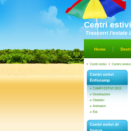
Centri estiv
Trascorri l'estate
Home
Desti
Centri estivi
Centro estivo
Centri estivi
Enfocamp
CAMPI ESTIVI 2015
Destinazioni
Obiettivi
Animatori
Età
Centri estivi di
lingua