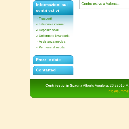
Centro estivo a Valencia
Informazioni sui
centri estivi
Trasporti
Telefono e internet
Deposito soldi
Uniforme e lavanderia
Assistenza medica
Permessi di uscita
Prezzi e date
Contattaci
Centri estivi in Spagna
Alberto Aguilera, 26 28015 Ma
info@summer