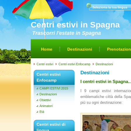
Seleziona la tua lingua
Centri estivi in Spagna
Trascorri l'estate in Spagna
Home
Destinazioni
Prenotazio
Centri estivi
Centri estivi Enfocamp
Destinazioni
Destinazioni
Centri estivi
Enfocamp
I centri estivi in Spagna...
CAMPI ESTIVI 2015
I 9 campi estivi internazi
Destinazioni
emblematiche città della Spag
Obiettivi
più su ogni destinazione:
Animatori
Età
Centri estivi di
lingua